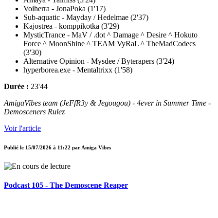
Voiherra - JonaPoka (1'17)
Sub-aquatic - Mayday / Hedelmae (2'37)
Kajostrea - komppikotka (3'29)
MysticTrance - MaV / .dot ^ Damage ^ Desire ^ Hokuto
Force ^ MoonShine ^ TEAM VyRaL ^ TheMadCodecs
(3'30)
Alternative Opinion - Mysdee / Byterapers (3'24)
hyperborea.exe - Mentaltrixx (1'58)
Durée :
23'44
AmigaVibes team (JeFfR3y & Jegougou) - 4ever in Summer Time -
Demosceners Rulez
Voir l'article
Publié le
15/07/2026 à 11:22
par
Amiga Vibes
Podcast 105 - The Demoscene Reaper