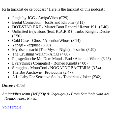
Ici la tracklist de ce podcast / Here is the tracklist of this podcast :
Jingle by JGG - AmigaVibes (0'29)
Brutal Connection - JosSs and Khrome (3'11)
DOT-STAR.EXE - Master Boot Record / Razor 1911 (3'40)
Unlimited (re)visions (feat. K.A.R.R}- Turbo Knight / Desire
(3'50)
Cold Case - Ghost / AttentionWhore (3'14)
Yanagi - kazpulse (3'30)
Mystische nacht (The Mystic Night) - Jesusito (3'49)
The Crushing Weight - Altiga (4'00)
Pupsgeräusche Mit Dem Mund - Bod / AttentionWhore (3'23)
Everything's Computer! - Romeo Knight (4'00)
Struggles - MonoToni / NOGAPNOBACT3RIA (3'54)
The Big Anchovie - Protodome (2'47)
A Lullaby For Sensitive Souls - Tomarkus / Joker (2'42)
Durée :
41'53
AmigaVibes team (JeFfR3y & Jegougou) - From Semihole with luv
- Demosceners Rockz
Voir l'article