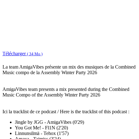
Télécharger
( 34 Mo )
La team AmigaVibes présente un mix des musiques de la Combined
Music compo de la Assembly Winter Party 2026
AmigaVibes team presents a mix presented during the Combined
Music Compo of the Assembly Winter Party 2026
Ici la tracklist de ce podcast / Here is the tracklist of this podcast :
Jingle by JGG - AmigaVibes (0'29)
You Got Me! - Fl1N (2'20)
Linnunsilmä - Tehox (1'57)
Amaya - Taimiss (3'24)