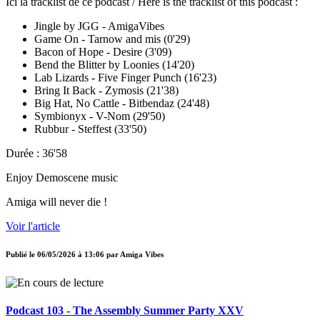
Ici la tracklist de ce podcast / Here is the tracklist of this podcast :
Jingle by JGG - AmigaVibes
Game On - Tarnow and mis (0'29)
Bacon of Hope - Desire (3'09)
Bend the Blitter by Loonies (14'20)
Lab Lizards - Five Finger Punch (16'23)
Bring It Back - Zymosis (21'38)
Big Hat, No Cattle - Bitbendaz (24'48)
Symbionyx - V-Nom (29'50)
Rubbur - Steffest (33'50)
Durée : 36'58
Enjoy Demoscene music
Amiga will never die !
Voir l'article
Publié le
06/05/2026 à 13:06
par
Amiga Vibes
Podcast 103 - The Assembly Summer Party XXV