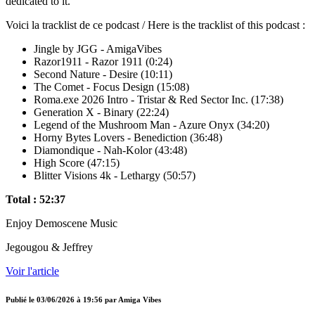
dedicated to it.
Voici la tracklist de ce podcast / Here is the tracklist of this podcast :
Jingle by JGG - AmigaVibes
Razor1911 - Razor 1911 (0:24)
Second Nature - Desire (10:11)
The Comet - Focus Design (15:08)
Roma.exe 2026 Intro - Tristar & Red Sector Inc. (17:38)
Generation X - Binary (22:24)
Legend of the Mushroom Man - Azure Onyx (34:20)
Horny Bytes Lovers - Benediction (36:48)
Diamondique - Nah-Kolor (43:48)
High Score (47:15)
Blitter Visions 4k - Lethargy (50:57)
Total : 52:37
Enjoy Demoscene Music
Jegougou & Jeffrey
Voir l'article
Publié le
03/06/2026 à 19:56
par
Amiga Vibes