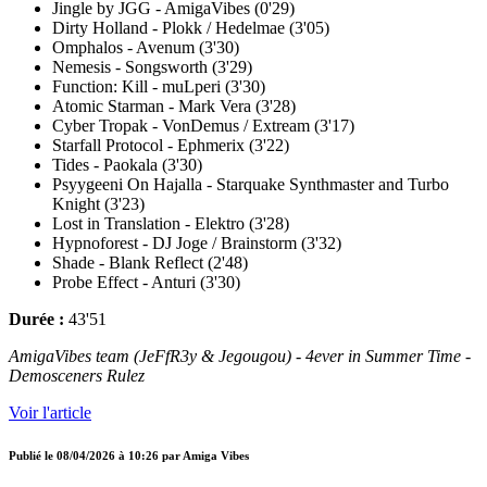
Jingle by JGG - AmigaVibes (0'29)
Dirty Holland - Plokk / Hedelmae (3'05)
Omphalos - Avenum (3'30)
Nemesis - Songsworth (3'29)
Function: Kill - muLperi (3'30)
Atomic Starman - Mark Vera (3'28)
Cyber Tropak - VonDemus / Extream (3'17)
Starfall Protocol - Ephmerix (3'22)
Tides - Paokala (3'30)
Psyygeeni On Hajalla - Starquake Synthmaster and Turbo
Knight (3'23)
Lost in Translation - Elektro (3'28)
Hypnoforest - DJ Joge / Brainstorm (3'32)
Shade - Blank Reflect (2'48)
Probe Effect - Anturi (3'30)
Durée :
43'51
AmigaVibes team (JeFfR3y & Jegougou) - 4ever in Summer Time -
Demosceners Rulez
Voir l'article
Publié le
08/04/2026 à 10:26
par
Amiga Vibes