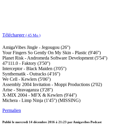
Télécharger
( 45 Mo )
AmigaVibes Jingle - Jegougou (26'')
Your Fingers So Gently On My Skin - Plastic (9'46'')
Planet Risk - Andromeda Software Development (5'54'')
47'111.0 - Faktory (3'50'')
Interceptor - Black Maiden (3'05'')
Synthematik - Outracks (4'16'')
We Cell - Kewlers (5'06'')
Assembly 2004 Invitation - Moppi Productions (2'02)
Arise - Stravaganza (3'28'')
X-MIX 2004 - MFX & Kewlers (9'44'')
Michera - Limp Ninja (1'45'') (MISSING)
Permalien
Publié le
mercredi 14 décembre 2016 à 21:23
par Amigavibes Podcast