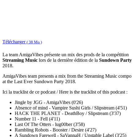
Télécharger
( 38 Mo )
La team AmigaVibes présente un mix des prods de la compétition
Streaming Music
lors de la dernière édition de la
Sundown Party
2018.
AmigaVibes team presents a mix from the Streaming Music compo
at the Last Ever Sundown Party 2018.
Ici la tracklist de ce podcast / Here is the tracklist of this podcast :
Jingle by JGG - AmigaVibes (0'26)
Absence of mind - Vampire Sushi Girls / Slipstream (4'51)
HACK THE PLANET - DeathBoy / Slipstream (3'37)
Number 11 - Fell (4'11)
Last Of The Otters - lug00ber (3'58)
Rambling Robots - Booster / Desire (4'27)
A Sundown Farewell - SaVannaH / Unstable Label (3'25)